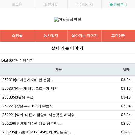
목록
로그인
회원가입
마이페이지
장바구니
쇼핑몰
농사일지
살아가는 이야기
고객센터
살아가는이야기
Total 607건
4 페이지
제목
날짜
[250319]메마른가지에 핀 눈꽃..
03-24
[250307]아는게 병?..모르는게 약?
03-10
[250305]3월의 춘설
03-10
[250227]강철부대 198기 수료식
03-04
[250221]역쉬..다른 사람앞에 서는것은 어려워...
02-24
[250206]두번째 대만여행을 꿈꾸며....
02-07
[250205][대만]20241219/9일차..9일도 짧네..
02-07