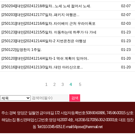
[250204][대만]20241218/8일차...노세 노세 젊어서 노세.
02-07
[250203][대만]20241217/7일차..패키지 여행은...
02-07
[250131][대만]20241216/6일차..타이베이 근처 우라이폭포
02-03
[250123][대만]20241215/5일차. 이동하는데 하루가 다 가네
01-23
[250123][대만]20241214/4일차-2 지번온천은 야행성
01-23
[250122]입영한지 1주일.
01-23
[250120][대만]20241214/4일차-1 역쉬 계획이 있어야..
01-20
[250116][대만]20241213/3일차..대만 아리산으로...
01-20
1
2
3
4
5
주소:경북 영양군 일월면 금마래길 172 사업자등록번호:508-90-60686, 745-96-00315 상호:
해담는집 통신판매업신고번호:영양 제2007-4호, 제2016-5170056-30-2-00001호 대표:정찬
동 Tel:010-3345-6051 E-mail:64pose@hanmail.net